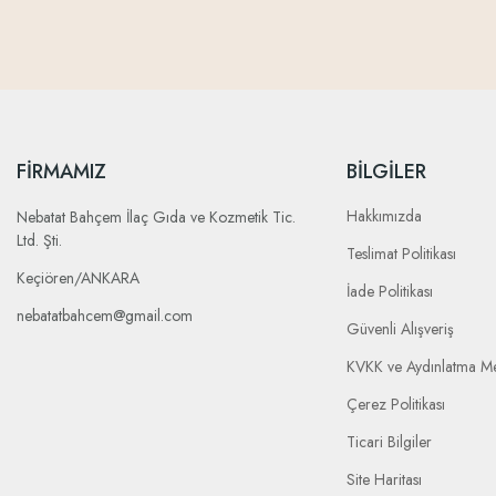
FIRMAMIZ
BILGILER
Hakkımızda
Nebatat Bahçem İlaç Gıda ve Kozmetik Tic.
Ltd. Şti.
Teslimat Politikası
Keçiören/ANKARA
İade Politikası
nebatatbahcem@gmail.com
Güvenli Alışveriş
KVKK ve Aydınlatma Me
Çerez Politikası
Ticari Bilgiler
Site Haritası