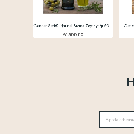
Gencer Seri® Naturel Sızma Zeytinyağı 500 ml
Gence
₺1.500,00
H