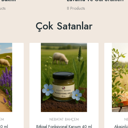
cts
8 Products
Çok Satanlar
EM
NEBATAT BAHÇEM
N
40 ml
Bitkisel Fonksiyonel Karışım 40 ml
Akgünlü