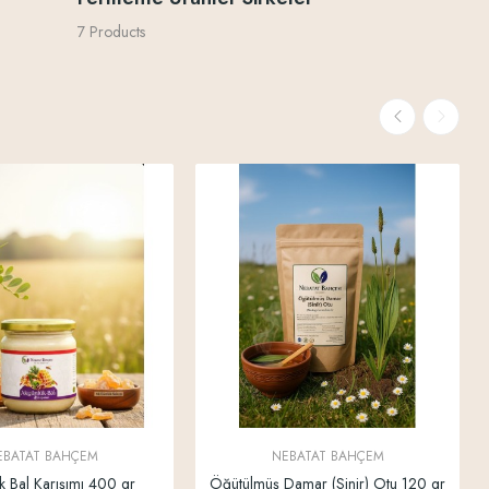
7 Products
10 Products
EBATAT BAHÇEM
NEBATAT BAHÇEM
k Bal Karışımı 400 gr
Öğütülmüş Damar (Sinir) Otu 120 gr