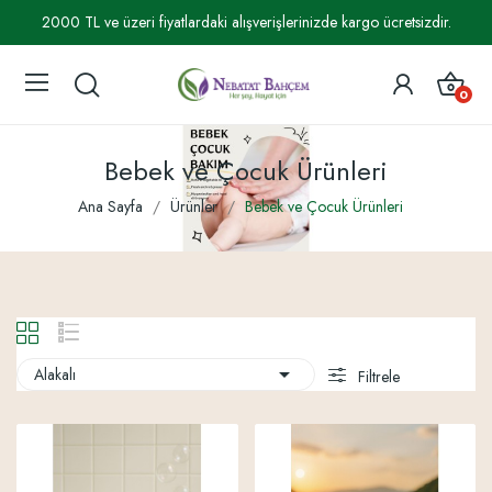
2000 TL ve üzeri fiyatlardaki alışverişlerinizde kargo ücretsizdir.
0
Bebek ve Çocuk Ürünleri
Ana Sayfa
Ürünler
Bebek ve Çocuk Ürünleri

Alakalı
Filtrele