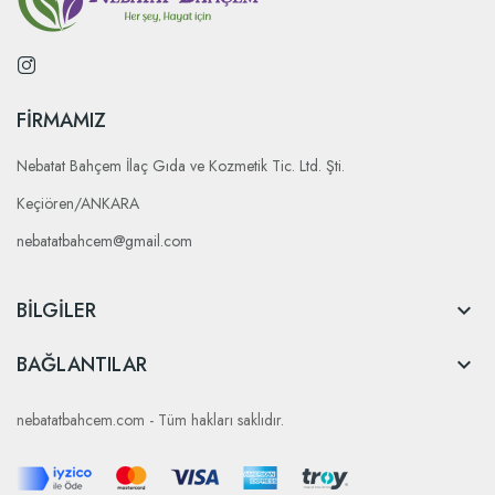
FIRMAMIZ
Nebatat Bahçem İlaç Gıda ve Kozmetik Tic. Ltd. Şti.
Keçiören/ANKARA
nebatatbahcem@gmail.com
BILGILER

BAĞLANTILAR

nebatatbahcem.com - Tüm hakları saklıdır.