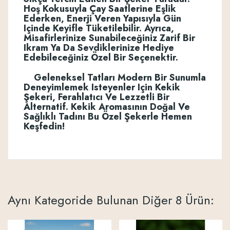
Hoş Kokusuyla Çay Saatlerine Eşlik
Ederken, Enerji Veren Yapısıyla Gün
Içinde Keyifle Tüketilebilir. Ayrıca,
Misafirlerinize Sunabileceğiniz Zarif Bir
Ikram Ya Da Sevdiklerinize Hediye
Edebileceğiniz Özel Bir Seçenektir.
Geleneksel Tatları Modern Bir Sunumla
Deneyimlemek Isteyenler Için Kekik
Şekeri, Ferahlatıcı Ve Lezzetli Bir
Alternatif. Kekik Aromasının Doğal Ve
Sağlıklı Tadını Bu Özel Şekerle Hemen
Keşfedin!
Aynı Kategoride Bulunan Diğer 8 Ürün: