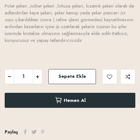
Polat şekeri ,nöbet şekeri ,lohusa şekeri, kızamık şekeri olarak da
adlandırılan kaya şekeri; şeker kamışı yada şeker pancarı öz
suyu çıkarıldıktan sonra ( rafine işlemi görmeden) kaynatılmasının
ardından kazanların içine ip uzatılarak şekerin özünün bu ipler
üzerinde kristalize olmasının sağlanmasıyla elde edilir.Katkısız,
koruyucusuz ve yapay tatlandırıcısızdır
Sepete Ekle
Hemen Al
Paylaş