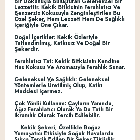
Bir Dokunuşla Buluşturan Geleneksel Bir
Lezzettir. Kekik Bitkisinin Ferahlatıcı Ve
Benzersiz Kokusuyla Zenginleştirilen Bu
Özel Şeker, Hem Lezzeti Hem De Sağlıklı
Içeriğiyle Öne Çıkar.
Doğal İçerikler: Kekik Özleriyle
Tatlandırılmış, Katkısız Ve Doğal Bir
Şekerdir.
Ferahlatıcı Tat: Kekik Bitkisinin Kendine
Has Kokusu Ve Aromasıyla Ferahlık Sunar.
Geleneksel Ve Sağlıklı: Geleneksel
Yöntemlerle Üretilmiş Olup, Katkı
Maddesi Içermez.
Çok Yönlü Kullanım: Çayların Yanında,
Ağız Ferahlatıcı Olarak Ya Da Tatlı Bir
Ikramlık Olarak Tercih Edilebilir.
Kekik Şekeri, Özellikle Boğaz
Yumuşatıcı Etkisiyle Soğuk Havalarda
Sıkça Tercih Edilen Bir Şeker Türüdür.